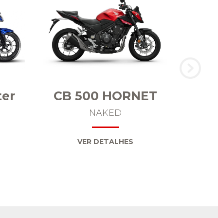
ter
CB 500 HORNET
CB
NAKED
VER DETALHES