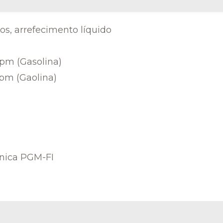
os, arrefecimento líquido
rpm (Gasolina)
rpm (Gaolina)
ônica PGM-FI