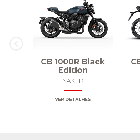
R
CB 1000R Black
CB
Edition
NAKED
VER DETALHES